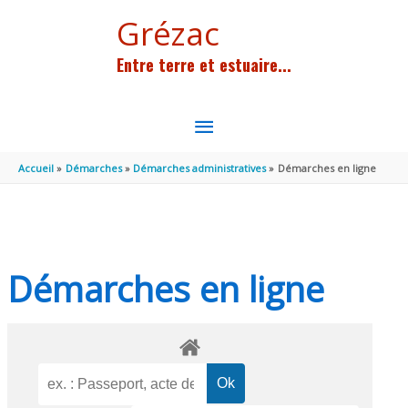
Aller au contenu
Aller au pied de page
Grézac
Entre terre et estuaire...
MENU
PRINCIPAL
Accueil
Démarches
Démarches administratives
Démarches en ligne
Démarches en ligne