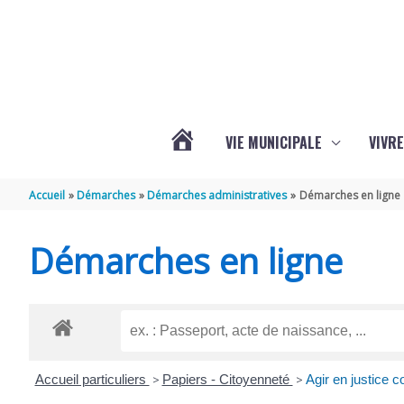
Aller au contenu
Aller au pied de page
VIE MUNICIPALE
VIVRE
ACTUALITÉS
Accueil
Démarches
Démarches administratives
Démarches en ligne
DE
Démarches en ligne
GRÉZAC
Accueil particuliers
>
Papiers - Citoyenneté
>
Agir en justice c