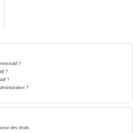
inistratif ?
if ?
tif ?
dministrative ?
nseur des droits