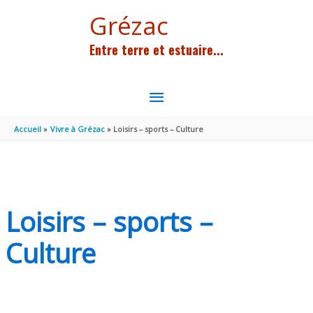
Aller au contenu
Aller au pied de page
Grézac
Entre terre et estuaire...
MENU
PRINCIPAL
Accueil
Vivre à Grézac
Loisirs – sports – Culture
Loisirs – sports –
Culture