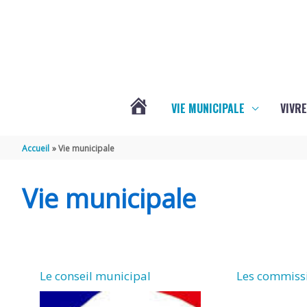
Aller au contenu
Aller au pied de page
VIE MUNICIPALE
VIVRE
ACTUALITÉS
Accueil
Vie municipale
DE
Vie municipale
GRÉZAC
Le conseil municipal
Les commiss