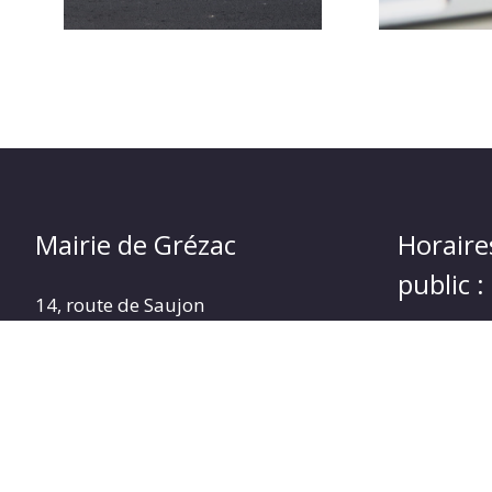
Mairie de Grézac
Horaire
public :
14, route de Saujon
17120 GRÉZAC
Du lundi a
Tel. 05.46.90.83.14
Le vendred
Nous contacter