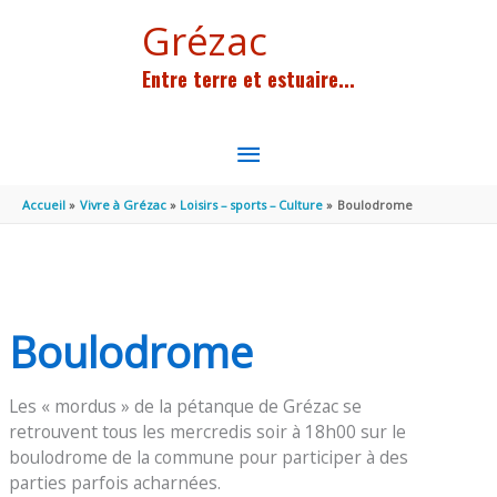
Aller au contenu
Aller au pied de page
Grézac
Entre terre et estuaire...
MENU
PRINCIPAL
Accueil
Vivre à Grézac
Loisirs – sports – Culture
Boulodrome
Boulodrome
Les « mordus » de la pétanque de Grézac se
retrouvent tous les mercredis soir à 18h00 sur le
boulodrome de la commune pour participer à des
parties parfois acharnées.