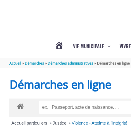
Aller au contenu
Aller au pied de page
VIE MUNICIPALE
VIVRE
ACTUALITÉS
Accueil
Démarches
Démarches administratives
Démarches en ligne
DE
Démarches en ligne
GRÉZAC
Accueil particuliers
>
Justice
>
Violence - Atteinte à l'intégrité