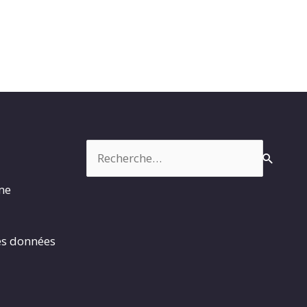
Rechercher :
rme
es données