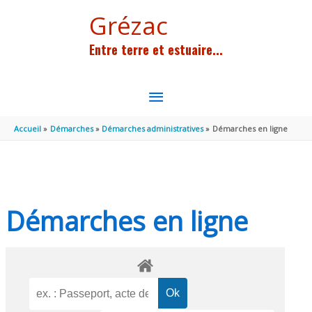
Aller au contenu
Aller au pied de page
Grézac
Entre terre et estuaire...
MENU
PRINCIPAL
Accueil
Démarches
Démarches administratives
Démarches en ligne
Démarches en ligne