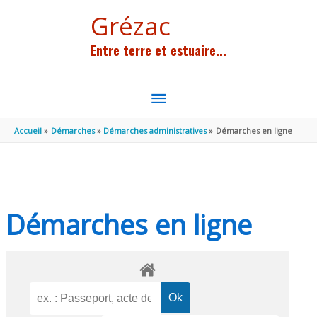
Aller au contenu
Aller au pied de page
Grézac
Entre terre et estuaire...
MENU
PRINCIPAL
Accueil
Démarches
Démarches administratives
Démarches en ligne
Démarches en ligne