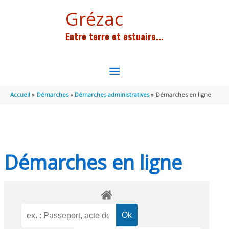
Aller au contenu
Aller au pied de page
Grézac
Entre terre et estuaire...
MENU
PRINCIPAL
Accueil
Démarches
Démarches administratives
Démarches en ligne
Démarches en ligne