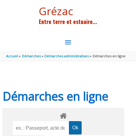
Aller au contenu
Aller au pied de page
Grézac
Entre terre et estuaire...
MENU
PRINCIPAL
Accueil
Démarches
Démarches administratives
Démarches en ligne
Démarches en ligne