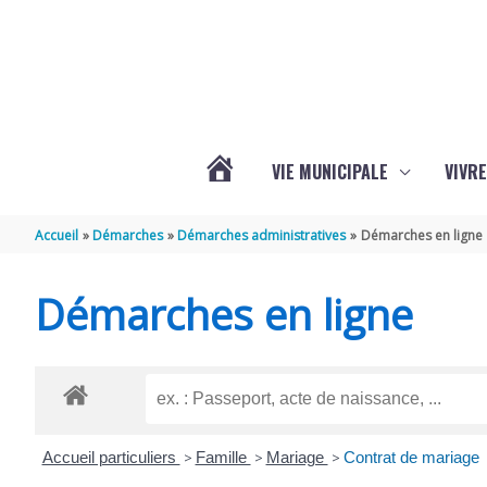
Aller au contenu
Aller au pied de page
VIE MUNICIPALE
VIVRE
ACTUALITÉS
Accueil
Démarches
Démarches administratives
Démarches en ligne
DE
Démarches en ligne
GRÉZAC
Accueil particuliers
>
Famille
>
Mariage
>
Contrat de mariage