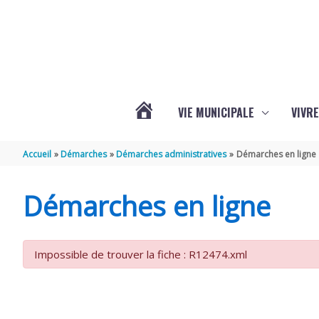
Aller au contenu
Aller au pied de page
VIE MUNICIPALE
VIVRE
ACTUALITÉS
Accueil
Démarches
Démarches administratives
Démarches en ligne
DE
Démarches en ligne
GRÉZAC
Impossible de trouver la fiche : R12474.xml