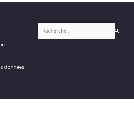
Rechercher :
rme
es données