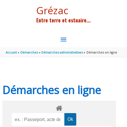
Aller au contenu
Aller au pied de page
Grézac
Entre terre et estuaire...
MENU
PRINCIPAL
Accueil
Démarches
Démarches administratives
Démarches en ligne
Démarches en ligne