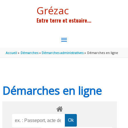
Aller au contenu
Aller au pied de page
Grézac
Entre terre et estuaire...
MENU
PRINCIPAL
Accueil
Démarches
Démarches administratives
Démarches en ligne
Démarches en ligne