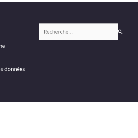
Rechercher :
rme
es données