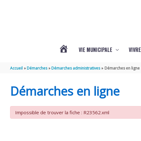
Aller au contenu
Aller au pied de page
VIE MUNICIPALE
VIVRE
ACTUALITÉS
Accueil
Démarches
Démarches administratives
Démarches en ligne
DE
Démarches en ligne
GRÉZAC
Impossible de trouver la fiche : R23562.xml