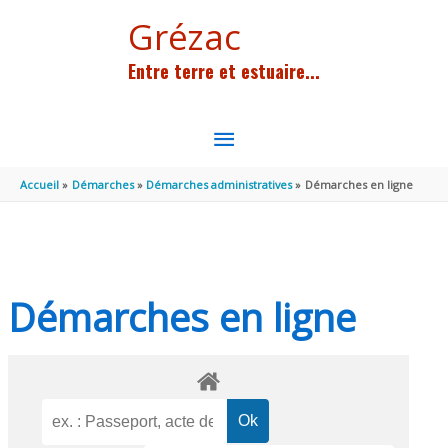
Aller au contenu
Aller au pied de page
Grézac
Entre terre et estuaire...
MENU
PRINCIPAL
Accueil
Démarches
Démarches administratives
Démarches en ligne
Démarches en ligne