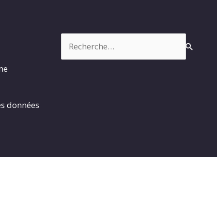
Rechercher :
rme
es données