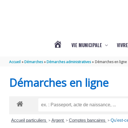
Aller au contenu
Aller au pied de page
VIE MUNICIPALE
VIVRE
ACTUALITÉS
Accueil
Démarches
Démarches administratives
Démarches en ligne
DE
Démarches en ligne
GRÉZAC
Accueil particuliers
>
Argent
>
Comptes bancaires
>
Qu'est-ce