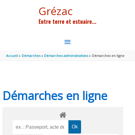
Aller au contenu
Aller au pied de page
Grézac
Entre terre et estuaire...
MENU
PRINCIPAL
Accueil
Démarches
Démarches administratives
Démarches en ligne
Démarches en ligne