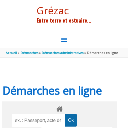
Aller au contenu
Aller au pied de page
Grézac
Entre terre et estuaire...
MENU
PRINCIPAL
Accueil
Démarches
Démarches administratives
Démarches en ligne
Démarches en ligne