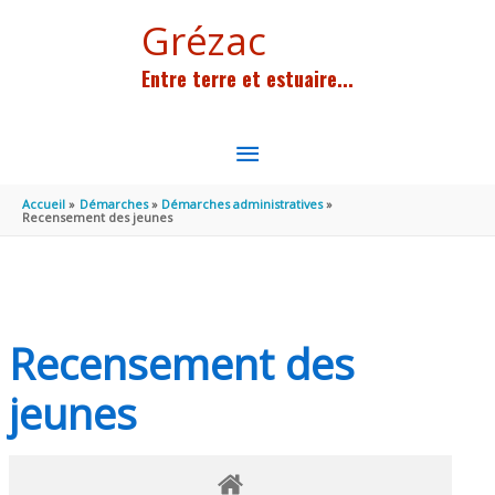
Aller au contenu
Aller au pied de page
Grézac
Entre terre et estuaire...
MENU
PRINCIPAL
Accueil
Démarches
Démarches administratives
Recensement des jeunes
Recensement des
jeunes