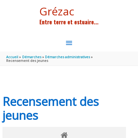
Aller au contenu
Aller au pied de page
Grézac
Entre terre et estuaire...
MENU
PRINCIPAL
Accueil
Démarches
Démarches administratives
Recensement des jeunes
Recensement des
jeunes