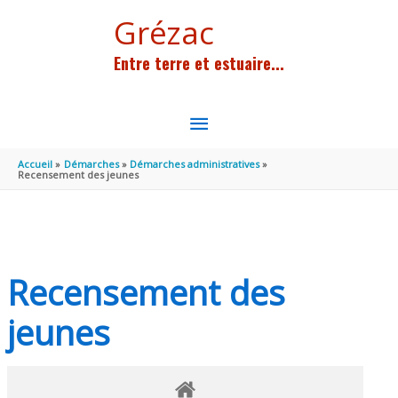
Aller au contenu
Aller au pied de page
Grézac
Entre terre et estuaire...
MENU
PRINCIPAL
Accueil
Démarches
Démarches administratives
Recensement des jeunes
Recensement des
jeunes