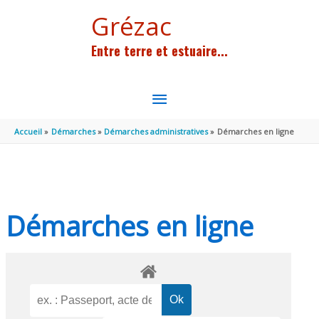
Aller au contenu
Aller au pied de page
Grézac
Entre terre et estuaire...
MENU
PRINCIPAL
Accueil
Démarches
Démarches administratives
Démarches en ligne
Démarches en ligne