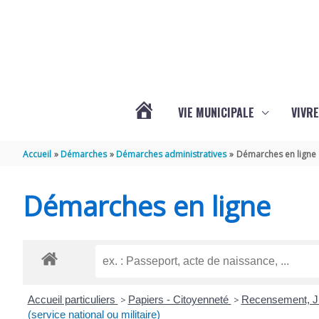
Aller au contenu
Aller au pied de page
VIE MUNICIPALE
VIVRE
ACTUALITÉS
Accueil
Démarches
Démarches administratives
Démarches en ligne
DE
Démarches en ligne
GRÉZAC
Accueil particuliers
>
Papiers - Citoyenneté
>
Recensement, JD
(service national ou militaire)