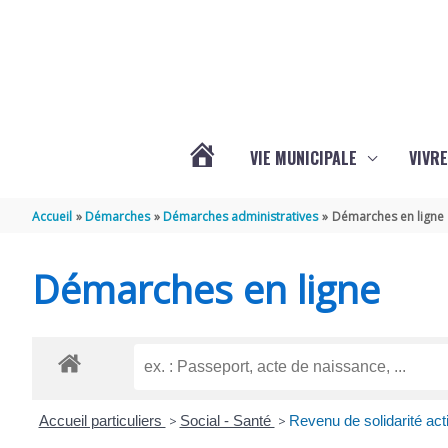
Aller au contenu
Aller au pied de page
VIE MUNICIPALE
VIVRE
ACTUALITÉS
Accueil
Démarches
Démarches administratives
Démarches en ligne
DE
Démarches en ligne
GRÉZAC
Accueil particuliers
>
Social - Santé
>
Revenu de solidarité ac