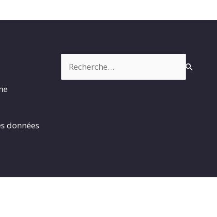
Rechercher :
rme
es données