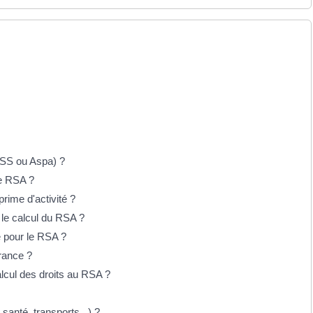
ASS ou Aspa) ?
le RSA ?
prime d'activité ?
 le calcul du RSA ?
e pour le RSA ?
France ?
lcul des droits au RSA ?
santé, transports...) ?