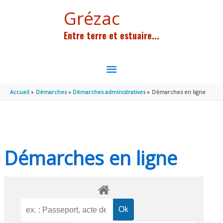
Aller au contenu
Aller au pied de page
Grézac
Entre terre et estuaire...
MENU
PRINCIPAL
Accueil
Démarches
Démarches administratives
Démarches en ligne
Démarches en ligne