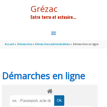
Aller au contenu
Aller au pied de page
Grézac
Entre terre et estuaire...
MENU
PRINCIPAL
Accueil
Démarches
Démarches administratives
Démarches en ligne
Démarches en ligne