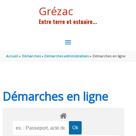
Aller au contenu
Aller au pied de page
Grézac
Entre terre et estuaire...
MENU
PRINCIPAL
Accueil
Démarches
Démarches administratives
Démarches en ligne
Démarches en ligne