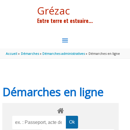
Aller au contenu
Aller au pied de page
Grézac
Entre terre et estuaire...
MENU
PRINCIPAL
Accueil
Démarches
Démarches administratives
Démarches en ligne
Démarches en ligne