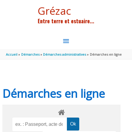
Aller au contenu
Aller au pied de page
Grézac
Entre terre et estuaire...
MENU
PRINCIPAL
Accueil
Démarches
Démarches administratives
Démarches en ligne
Démarches en ligne