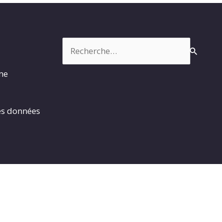
Rechercher :
rme
es données