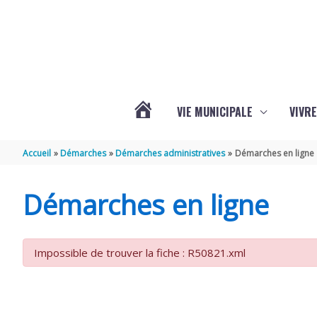
Aller au contenu
Aller au pied de page
VIE MUNICIPALE
VIVRE
ACTUALITÉS
Accueil
Démarches
Démarches administratives
Démarches en ligne
DE
Démarches en ligne
GRÉZAC
Impossible de trouver la fiche : R50821.xml