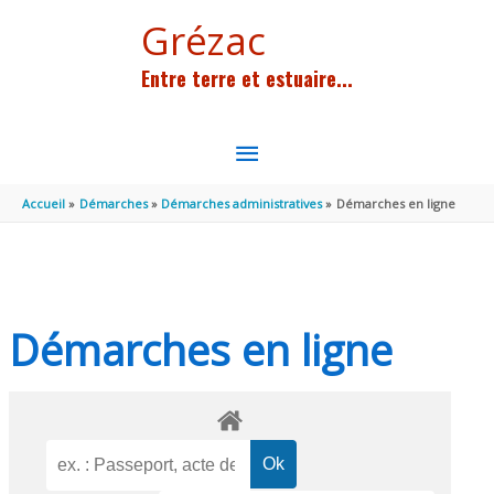
Aller au contenu
Aller au pied de page
Grézac
Entre terre et estuaire...
MENU
PRINCIPAL
Accueil
Démarches
Démarches administratives
Démarches en ligne
Démarches en ligne