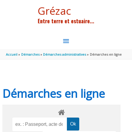
Aller au contenu
Aller au pied de page
Grézac
Entre terre et estuaire...
MENU
PRINCIPAL
Accueil
Démarches
Démarches administratives
Démarches en ligne
Démarches en ligne