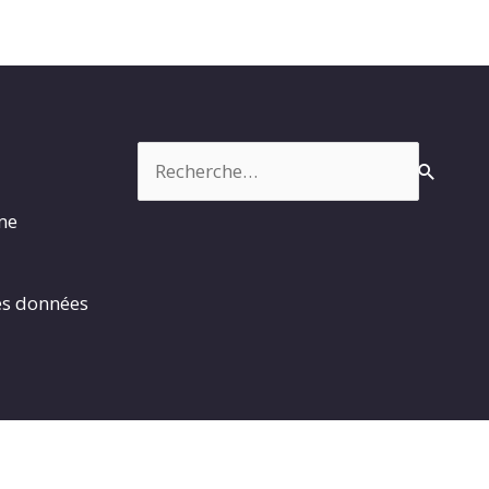
Rechercher :
rme
es données