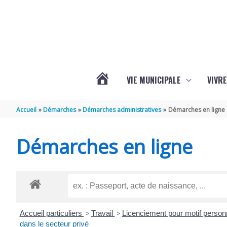
Aller au contenu
Aller au pied de page
VIE MUNICIPALE
VIVRE
ACTUALITÉS
Accueil
Démarches
Démarches administratives
Démarches en ligne
DE
Démarches en ligne
GRÉZAC
Accueil particuliers
>
Travail
>
Licenciement pour motif personn
dans le secteur privé