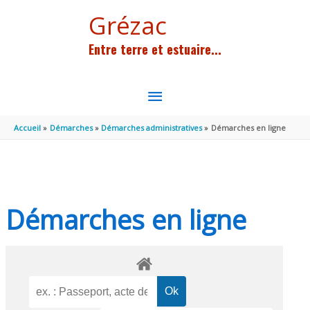
Aller au contenu
Aller au pied de page
Grézac
Entre terre et estuaire...
MENU
PRINCIPAL
Accueil
Démarches
Démarches administratives
Démarches en ligne
Démarches en ligne