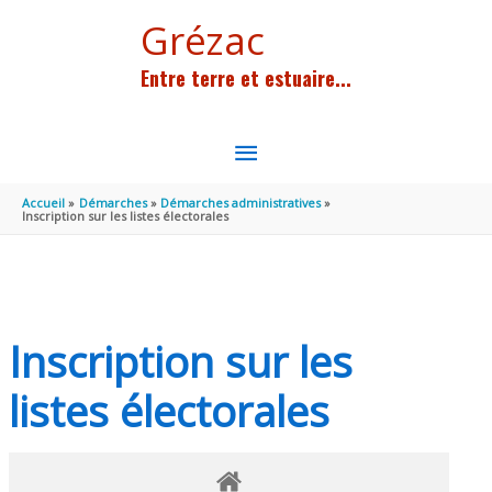
Aller au contenu
Aller au pied de page
Grézac
Entre terre et estuaire...
MENU
PRINCIPAL
Accueil
Démarches
Démarches administratives
Inscription sur les listes électorales
Inscription sur les
listes électorales