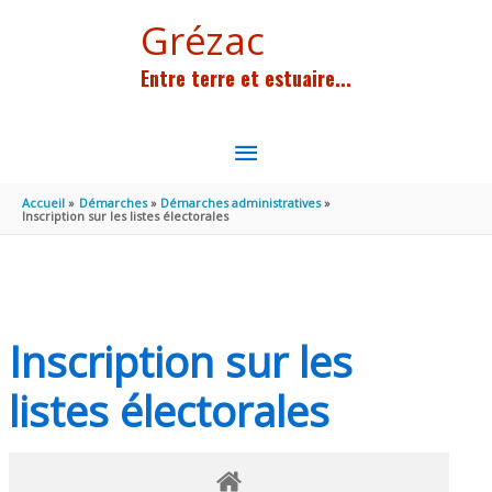
Aller au contenu
Aller au pied de page
Grézac
Entre terre et estuaire...
MENU
PRINCIPAL
Accueil
Démarches
Démarches administratives
Inscription sur les listes électorales
Inscription sur les
listes électorales