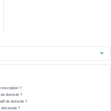
 inscription ?
if de domicile ?
catif de domicile ?
e électorale ?