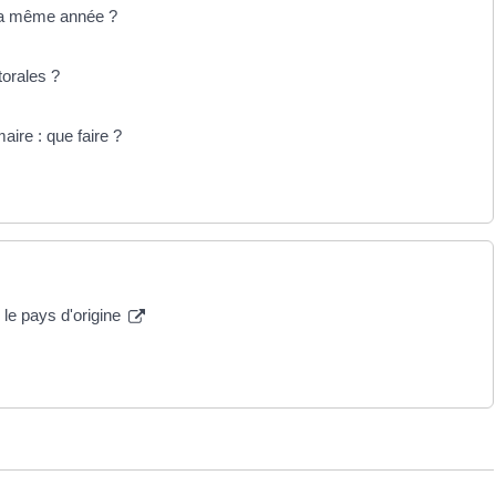
r la même année ?
torales ?
maire : que faire ?
le pays d'origine