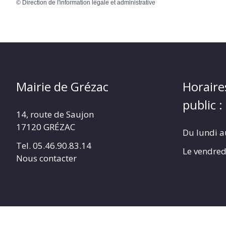
©
Direction de l'information légale et administrative
Mairie de Grézac
Horaire
public :
14, route de Saujon
17120 GRÉZAC
Du lundi a
Tel. 05.46.90.83.14
Le vendred
Nous contacter