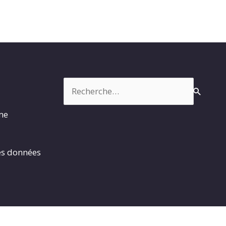
Rechercher :
rme
es données