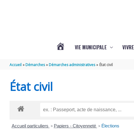
Aller au contenu
Aller au pied de page
VIE MUNICIPALE
VIVRE
ACTUALITÉS
Accueil
Démarches
Démarches administratives
État civil
DE
État civil
GRÉZAC
Accueil particuliers
>
Papiers - Citoyenneté
>
Élections