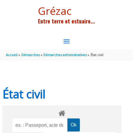
Aller au contenu
Aller au pied de page
Grézac
Entre terre et estuaire...
MENU
PRINCIPAL
Accueil
Démarches
Démarches administratives
État civil
État civil