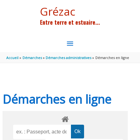
Aller au contenu
Aller au pied de page
Grézac
Entre terre et estuaire...
MENU
PRINCIPAL
Accueil
Démarches
Démarches administratives
Démarches en ligne
Démarches en ligne