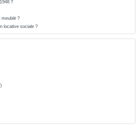
 1948 ?
t meublé ?
 locative sociale ?
)