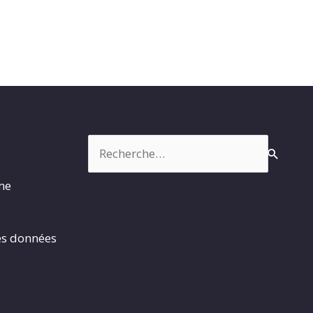
Rechercher :
rme
es données