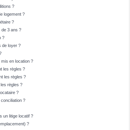
itions ?
 le logement ?
étaire ?
s de 3 ans ?
n ?
s de loyer ?
?
mis en location ?
t les règles ?
t les règles ?
les règles ?
locataire ?
conciliation ?
un litige locatif ?
u emplacement) ?