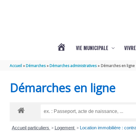
Aller au contenu
Aller au pied de page
VIE MUNICIPALE
VIVRE
ACTUALITÉS
Accueil
Démarches
Démarches administratives
Démarches en ligne
DE
Démarches en ligne
GRÉZAC
Accueil particuliers
>
Logement
>
Location immobilière : contrat