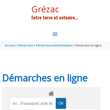
Aller au contenu
Aller au pied de page
Grézac
Entre terre et estuaire...
MENU
PRINCIPAL
Accueil
Démarches
Démarches administratives
Démarches en ligne
Démarches en ligne