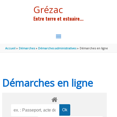
Aller au contenu
Aller au pied de page
Grézac
Entre terre et estuaire...
MENU
PRINCIPAL
Accueil
Démarches
Démarches administratives
Démarches en ligne
Démarches en ligne