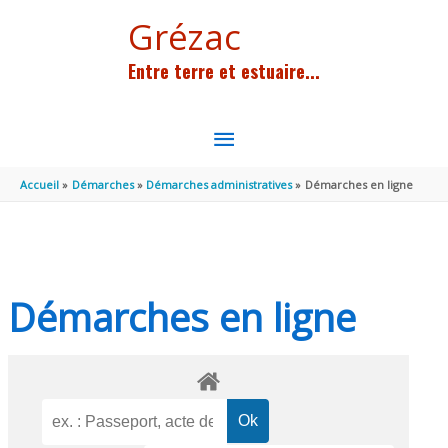
Aller au contenu
Aller au pied de page
Grézac
Entre terre et estuaire...
MENU
PRINCIPAL
Accueil
Démarches
Démarches administratives
Démarches en ligne
Démarches en ligne