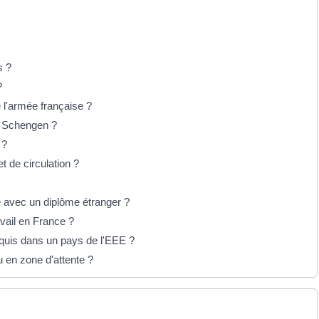
s ?
?
 l'armée française ?
e Schengen ?
 ?
t de circulation ?
 avec un diplôme étranger ?
vail en France ?
cquis dans un pays de l'EEE ?
 en zone d'attente ?