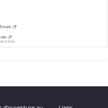
n Europe
ciale
ale (Cleiss)
s d’ouverture au
Liens