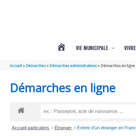
Aller au contenu
Aller au pied de page
VIE MUNICIPALE
VIVRE
ACTUALITÉS
Accueil
Démarches
Démarches administratives
Démarches en ligne
DE
Démarches en ligne
GRÉZAC
Accueil particuliers
>
Étranger
>
Entrée d'un étranger en Fran