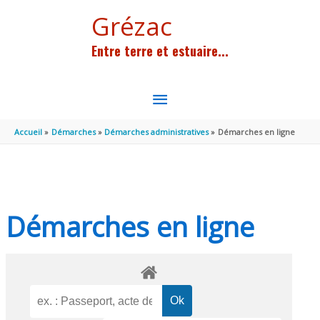
Aller au contenu
Aller au pied de page
Grézac
Entre terre et estuaire...
MENU
PRINCIPAL
Accueil
Démarches
Démarches administratives
Démarches en ligne
Démarches en ligne