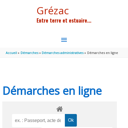
Aller au contenu
Aller au pied de page
Grézac
Entre terre et estuaire...
MENU
PRINCIPAL
Accueil
Démarches
Démarches administratives
Démarches en ligne
Démarches en ligne