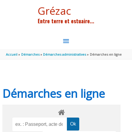
Aller au contenu
Aller au pied de page
Grézac
Entre terre et estuaire...
MENU
PRINCIPAL
Accueil
Démarches
Démarches administratives
Démarches en ligne
Démarches en ligne