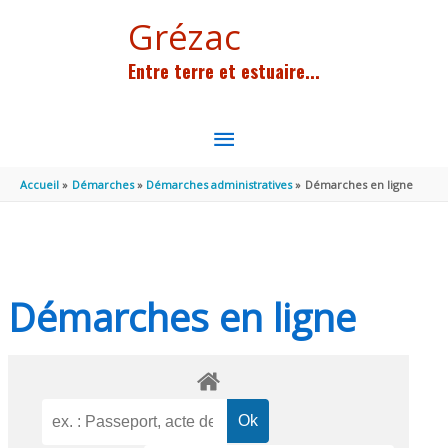
Aller au contenu
Aller au pied de page
Grézac
Entre terre et estuaire...
MENU
PRINCIPAL
Accueil
Démarches
Démarches administratives
Démarches en ligne
Démarches en ligne