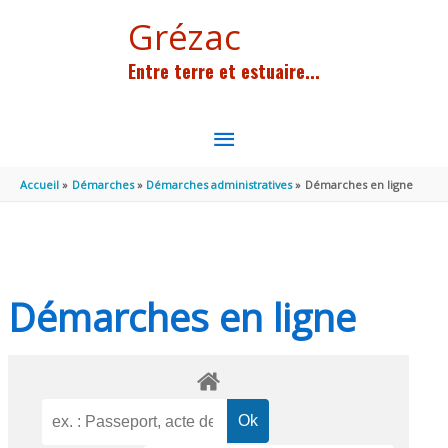
Aller au contenu
Aller au pied de page
Grézac
Entre terre et estuaire...
MENU
PRINCIPAL
Accueil
Démarches
Démarches administratives
Démarches en ligne
Démarches en ligne